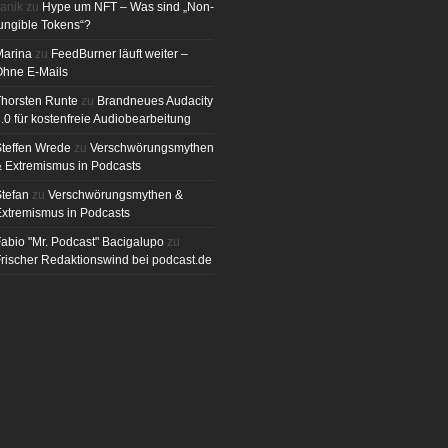
anik
zu
Hype um NFT – Was sind „Non-
ungible Tokens“?
Marina
zu
FeedBurner läuft weiter –
Ohne E-Mails
horsten Runte
zu
Brandneues Audacity
.0 für kostenfreie Audiobearbeitung
teffen Wrede
zu
Verschwörungsmythen
 Extremismus in Podcasts
tefan
zu
Verschwörungsmythen &
xtremismus in Podcasts
abio "Mr. Podcast" Bacigalupo
zu
rischer Redaktionswind bei podcast.de