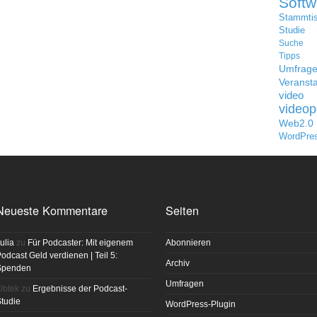
Softw
Stammti
Studie
Suche
Tipps
Umfrag
Veransta
video
videop
Web2.0
WordPre
Neueste Kommentare
Seiten
ulia
zu
Für Podcaster: Mit eigenem
Abonnieren
odcast Geld verdienen | Teil 5:
Archiv
Spenden
Umfragen
ibtek
zu
Ergebnisse der Podcast-
tudie
WordPress-Plugin