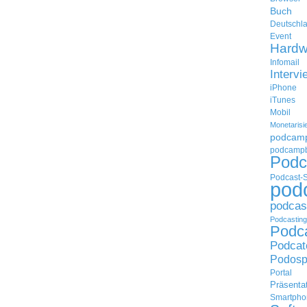
Buch
Deutschl
Event
Hardw
Infomail
Intervi
iPhone
iTunes
Mobil
Monetarisi
podcam
podcampb
Podc
Podcast-
pod
podcas
Podcasting
Podc
Podcat
Podosp
Portal
Präsenta
Smartpho