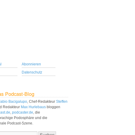
l
Abonnieren
Datenschutz
as Podcast-Blog
abio Bacigalupo
, Chef-Redakteur
Steffen
d Redakteur
Max Hurlebaus
bloggen
ast.de
,
podcaster.de
, die
prachige Podosphäre und die
onale Podcast-Szene.