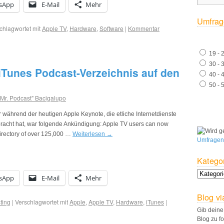
sApp
E-Mail
Mehr
Umfrag
chlagwortet mit
Apple TV
,
Hardware
,
Software
|
Kommentar
19 - 
30 - 
iTunes Podcast-Verzeichnis auf den
40 - 
50 - 
"Mr. Podcast" Bacigalupo
r während der heutigen Apple Keynote, die etliche Internetdienste
ebracht hat, war folgende Ankündigung: Apple TV users can now
irectory of over 125,000 …
Weiterlesen
→
Umfragen
Katego
sApp
E-Mail
Mehr
Blog vi
ting
|
Verschlagwortet mit
Apple
,
Apple TV
,
Hardware
,
iTunes
|
Gib deine
Blog zu f