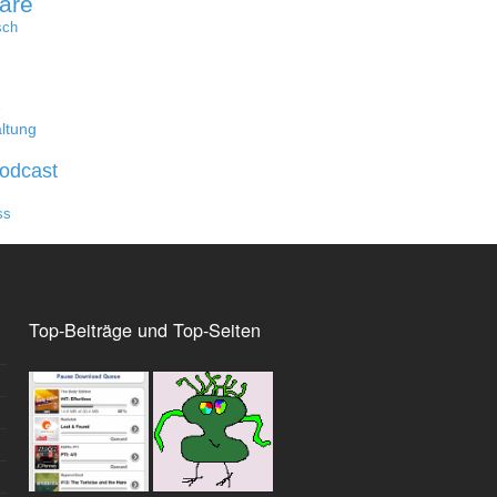
are
sch
e
ltung
odcast
ss
Top-Beiträge und Top-Seiten