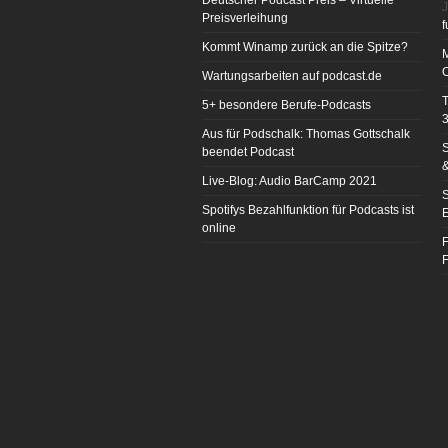
Deutscher Podcast Preis – Virtuelle
J
Preisverleihung
f
Kommt Winamp zurück an die Spitze?
Wartungsarbeiten auf podcast.de
T
5+ besondere Berufe-Podcasts
3
Aus für Podschalk: Thomas Gottschalk
S
beendet Podcast
&
Live-Blog: Audio BarCamp 2021
S
Spotifys Bezahlfunktion für Podcasts ist
E
online
F
F