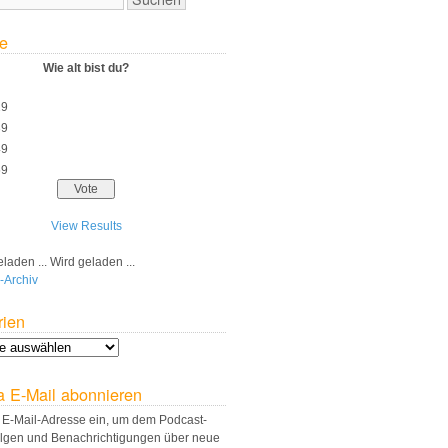
e
Wie alt bist du?
29
39
49
59
View Results
Wird geladen ...
-Archiv
rien
a E-Mail abonnieren
 E-Mail-Adresse ein, um dem Podcast-
olgen und Benachrichtigungen über neue