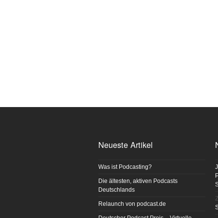
Neueste Artikel
Was ist Podcasting?
J
P
Die ältesten, aktiven Podcasts
Deutschlands
Z
Relaunch von podcast.de
S