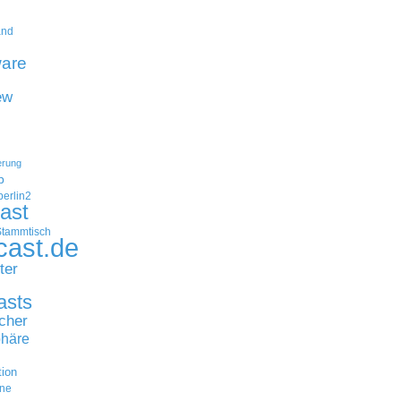
and
are
ew
erung
p
erlin2
ast
Stammtisch
cast.de
ter
asts
cher
häre
tion
ne