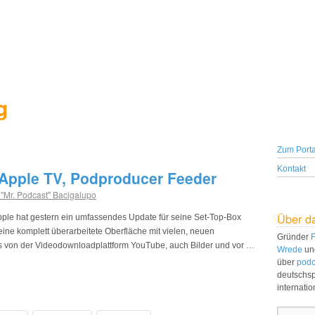
g
Zum Porta
Kontakt
 Apple TV, Podproducer Feeder
 "Mr. Podcast" Bacigalupo
Über d
ple hat gestern ein umfassendes Update für seine Set-Top-Box
eine komplett überarbeitete Oberfläche mit vielen, neuen
Gründer
F
s von der Videodownloadplattform YouTube, auch Bilder und vor …
Wrede
un
über
podc
deutschs
internati