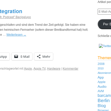
Artikel pe
tegration
Mr. Podcast" Bacigalupo
Per 
geschlafen und sind dem Trend der Zeit gefolgt. Sie haben eine
den heimischen Fernseher (sofern dieser Breitbandformat hat) holt.
Sie …
Weiterlesen
→
Schließe 
sApp
E-Mail
Mehr
Theme
2008
rschlagwortet mit
Apple
,
Apple TV
,
Hardware
|
Kommentar
2010
Abonniere
App
Apple
Audio
AVM
barcam
Berlin
Blog
Browser