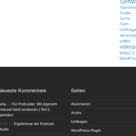
Softw
Stammti
Studie
Suche
Tipps
Umfrag
Veransta
video
videop
Web2.0
WordPre
Neueste Kommentare
Seiten
ulia
zu
Für Podcaster: Mit eigenem
Abonnieren
odcast Geld verdienen | Teil 5:
Archiv
Spenden
Umfragen
ibtek
zu
Ergebnisse der Podcast-
tudie
WordPress-Plugin