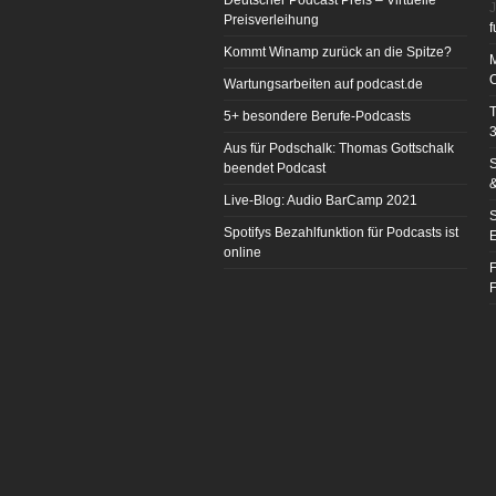
Deutscher Podcast Preis – Virtuelle
J
Preisverleihung
f
Kommt Winamp zurück an die Spitze?
Wartungsarbeiten auf podcast.de
T
5+ besondere Berufe-Podcasts
3
Aus für Podschalk: Thomas Gottschalk
S
beendet Podcast
&
Live-Blog: Audio BarCamp 2021
S
Spotifys Bezahlfunktion für Podcasts ist
E
online
F
F