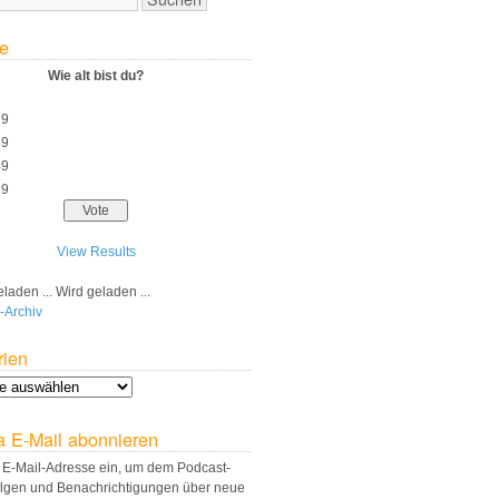
e
Wie alt bist du?
29
39
49
59
View Results
Wird geladen ...
-Archiv
rien
a E-Mail abonnieren
 E-Mail-Adresse ein, um dem Podcast-
olgen und Benachrichtigungen über neue