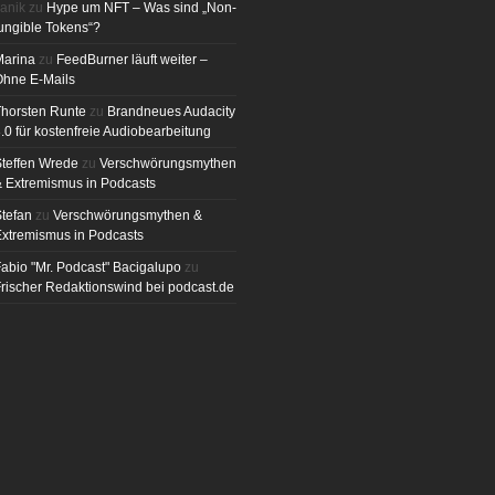
anik
zu
Hype um NFT – Was sind „Non-
ungible Tokens“?
Marina
zu
FeedBurner läuft weiter –
Ohne E-Mails
horsten Runte
zu
Brandneues Audacity
.0 für kostenfreie Audiobearbeitung
teffen Wrede
zu
Verschwörungsmythen
 Extremismus in Podcasts
tefan
zu
Verschwörungsmythen &
xtremismus in Podcasts
abio "Mr. Podcast" Bacigalupo
zu
rischer Redaktionswind bei podcast.de