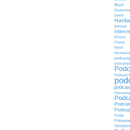
Buch
Deutschl
Event
Hardw
Infomail
Intervi
iPhone
iTunes
Mobil
Monetarisi
podcam
podcampb
Podc
Podcast-
pod
podcas
Podcasting
Podc
Podcat
Podosp
Portal
Präsenta
Smartpho