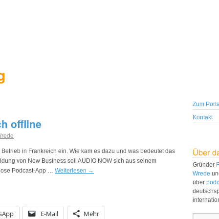
g
Zum Porta
Kontakt
 offline
Wrede
Über d
Betrieb in Frankreich ein. Wie kam es dazu und was bedeutet das
Meldung von New Business soll AUDIO NOW sich aus seinem
Gründer
F
enlose Podcast-App …
Weiterlesen
→
Wrede
un
über
podc
deutschs
internati
sApp
E-Mail
Mehr