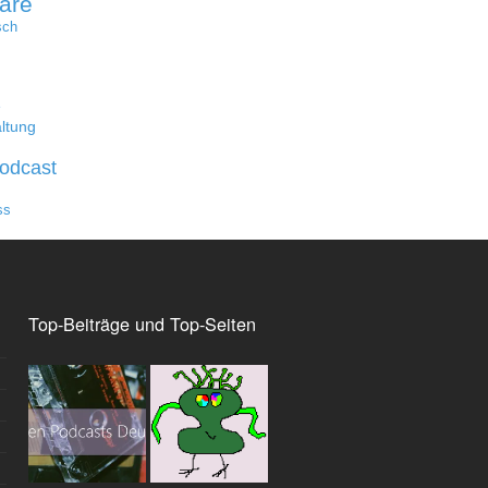
are
sch
e
ltung
odcast
ss
Top-Beiträge und Top-Seiten