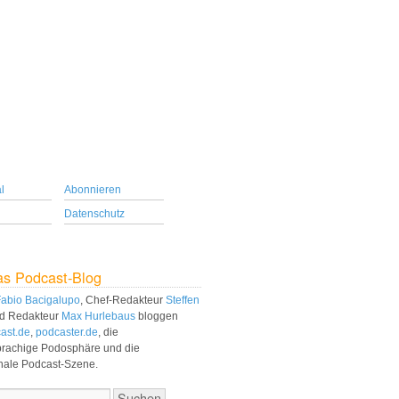
l
Abonnieren
Datenschutz
as Podcast-Blog
abio Bacigalupo
, Chef-Redakteur
Steffen
d Redakteur
Max Hurlebaus
bloggen
ast.de
,
podcaster.de
, die
prachige Podosphäre und die
onale Podcast-Szene.