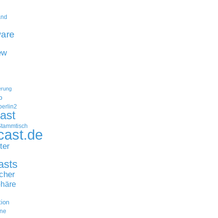
and
are
ew
erung
p
erlin2
ast
Stammtisch
cast.de
ter
asts
cher
häre
tion
ne