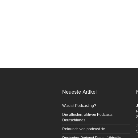
Neueste Artikel
Was ist Podcasting?
J
P
Die ältesten, aktiven Podcasts
Deutschlands
Z
Relaunch von podcast.de
S