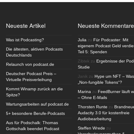
Neueste Artikel
Neueste Kommentare
Was ist Podcasting?
Julia
zu
Für Podcaster: Mit
eigenem Podcast Geld verdie
Die ältesten, aktiven Podcasts
Teil 5: Spenden
Deutschlands
Zibtek
zu
Ergebnisse der Pod
Relaunch von podcast.de
Studie
Deutscher Podcast Preis –
Janik
zu
Hype um NFT – Was
Virtuelle Preisverleihung
„Non-fungible Tokens“?
Kommt Winamp zurück an die
Marina
zu
FeedBurner läuft w
Spitze?
– Ohne E-Mails
Wartungsarbeiten auf podcast.de
Thorsten Runte
zu
Brandneu
Audacity 3.0 für kostenfreie
5+ besondere Berufe-Podcasts
Audiobearbeitung
Aus für Podschalk: Thomas
Steffen Wrede
zu
Gottschalk beendet Podcast