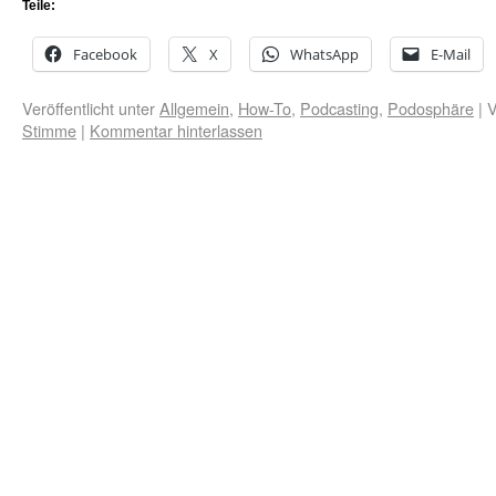
Teile:
Facebook
X
WhatsApp
E-Mail
Veröffentlicht unter
Allgemein
,
How-To
,
Podcasting
,
Podosphäre
|
V
Stimme
|
Kommentar hinterlassen