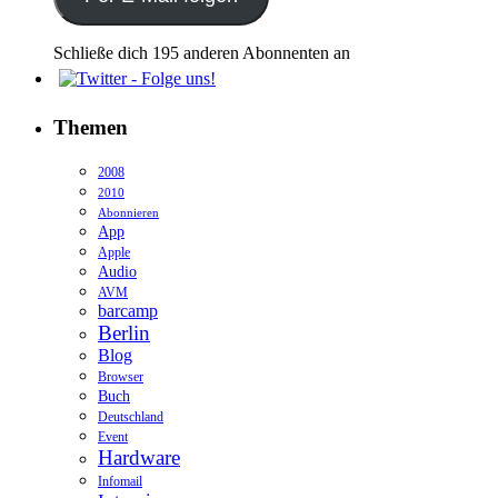
eintragen
Schließe dich 195 anderen Abonnenten an
Themen
2008
2010
Abonnieren
App
Apple
Audio
AVM
barcamp
Berlin
Blog
Browser
Buch
Deutschland
Event
Hardware
Infomail