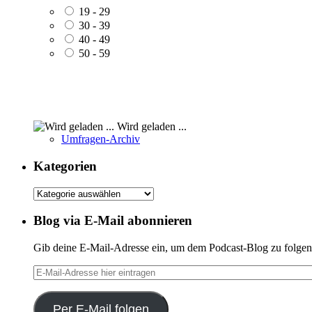
19 - 29
30 - 39
40 - 49
50 - 59
Wird geladen ...
Umfragen-Archiv
Kategorien
Kategorien
Blog via E-Mail abonnieren
Gib deine E-Mail-Adresse ein, um dem Podcast-Blog zu folgen 
E-
Mail-
Adresse
hier
Per E-Mail folgen