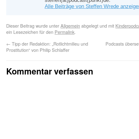
steffen(at)podcast(punkt)de.
Alle Beiträge von Steffen Wrede anzeig
Dieser Beitrag wurde unter
Allgemein
abgelegt und mit
Kinderpodc
ein Lesezeichen für den
Permalink
.
←
Tipp der Redaktion: „Rotlichtmilieu und
Podcasts überse
Prostitution“ von Philip Schlaffer
Kommentar verfassen