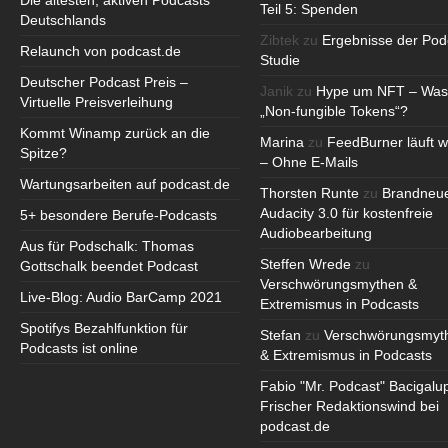
Die ältesten, aktiven Podcasts
Teil 5: Spenden
Deutschlands
Zibtek
zu
Ergebnisse der Pod
Relaunch von podcast.de
Studie
Deutscher Podcast Preis –
Janik
zu
Hype um NFT – Was
Virtuelle Preisverleihung
„Non-fungible Tokens“?
Kommt Winamp zurück an die
Marina
zu
FeedBurner läuft w
Spitze?
– Ohne E-Mails
Wartungsarbeiten auf podcast.de
Thorsten Runte
zu
Brandneu
Audacity 3.0 für kostenfreie
5+ besondere Berufe-Podcasts
Audiobearbeitung
Aus für Podschalk: Thomas
Steffen Wrede
zu
Gottschalk beendet Podcast
Verschwörungsmythen &
Live-Blog: Audio BarCamp 2021
Extremismus in Podcasts
Spotifys Bezahlfunktion für
Stefan
zu
Verschwörungsmyt
Podcasts ist online
& Extremismus in Podcasts
Fabio "Mr. Podcast" Bacigalu
Frischer Redaktionswind bei
podcast.de