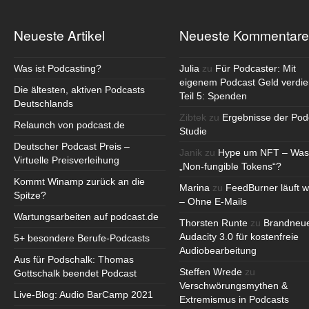
Neueste Artikel
Neueste Kommentare
Was ist Podcasting?
Julia
zu
Für Podcaster: Mit
eigenem Podcast Geld verdie
Die ältesten, aktiven Podcasts
Teil 5: Spenden
Deutschlands
Zibtek
zu
Ergebnisse der Pod
Relaunch von podcast.de
Studie
Deutscher Podcast Preis –
Janik
zu
Hype um NFT – Was
Virtuelle Preisverleihung
„Non-fungible Tokens“?
Kommt Winamp zurück an die
Marina
zu
FeedBurner läuft w
Spitze?
– Ohne E-Mails
Wartungsarbeiten auf podcast.de
Thorsten Runte
zu
Brandneu
Audacity 3.0 für kostenfreie
5+ besondere Berufe-Podcasts
Audiobearbeitung
Aus für Podschalk: Thomas
Steffen Wrede
zu
Gottschalk beendet Podcast
Verschwörungsmythen &
Live-Blog: Audio BarCamp 2021
Extremismus in Podcasts