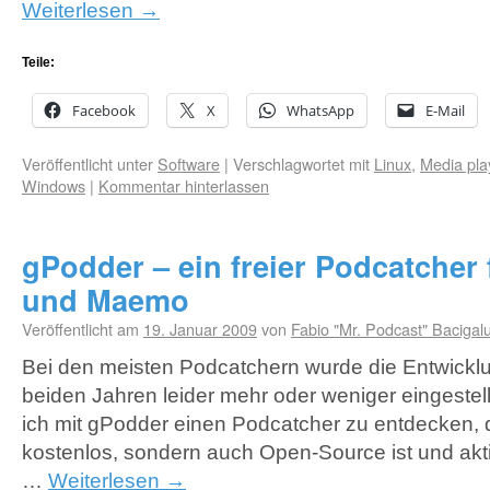
Weiterlesen
→
Teile:
Facebook
X
WhatsApp
E-Mail
Veröffentlicht unter
Software
|
Verschlagwortet mit
Linux
,
Media pla
Windows
|
Kommentar hinterlassen
gPodder – ein freier Podcatcher
und Maemo
Veröffentlicht am
19. Januar 2009
von
Fabio "Mr. Podcast" Bacigal
Bei den meisten Podcatchern wurde die Entwicklu
beiden Jahren leider mehr oder weniger eingestell
ich mit gPodder einen Podcatcher zu entdecken, d
kostenlos, sondern auch Open-Source ist und akti
…
Weiterlesen
→