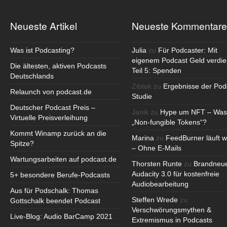
Neueste Artikel
Neueste Kommentare
Was ist Podcasting?
Julia
zu
Für Podcaster: Mit
eigenem Podcast Geld verdie
Die ältesten, aktiven Podcasts
Teil 5: Spenden
Deutschlands
Zibtek
zu
Ergebnisse der Pod
Relaunch von podcast.de
Studie
Deutscher Podcast Preis –
Janik
zu
Hype um NFT – Was
Virtuelle Preisverleihung
„Non-fungible Tokens“?
Kommt Winamp zurück an die
Marina
zu
FeedBurner läuft w
Spitze?
– Ohne E-Mails
Wartungsarbeiten auf podcast.de
Thorsten Runte
zu
Brandneu
Audacity 3.0 für kostenfreie
5+ besondere Berufe-Podcasts
Audiobearbeitung
Aus für Podschalk: Thomas
Steffen Wrede
zu
Gottschalk beendet Podcast
Verschwörungsmythen &
Live-Blog: Audio BarCamp 2021
Extremismus in Podcasts