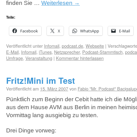
finden Sie …
Weiterlesen
→
Teile:
Facebook
X
WhatsApp
E-Mail
Veröffentlicht unter
Infomail
,
podcast.de
,
Webseite
|
Verschlagworte
E-Mail
,
Infomail
,
iTunes
,
Netzsprecher
,
Podcast-Stammtisch
,
podca
Umfrage
,
Veranstaltung
|
Kommentar hinterlassen
Fritz!Mini im Test
Veröffentlicht am
15. März 2007
von
Fabio "Mr. Podcast" Bacigalup
Pünktlich zum Beginn der Cebit hatte ich die Mögli
aus dem Hause
AVM
aus Berlin in meinen heimis
Vormittag lang ausgiebig zu testen.
Drei Dinge vorweg: