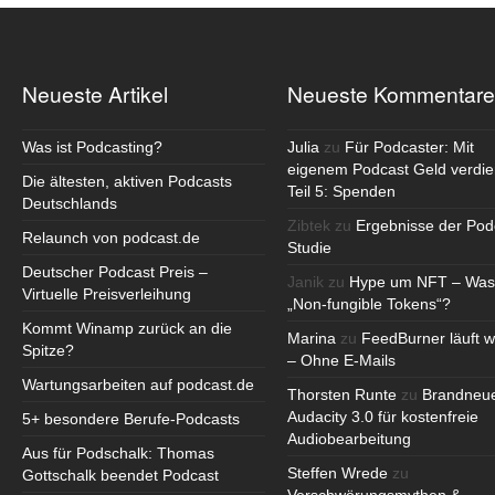
Neueste Artikel
Neueste Kommentare
Was ist Podcasting?
Julia
zu
Für Podcaster: Mit
eigenem Podcast Geld verdie
Die ältesten, aktiven Podcasts
Teil 5: Spenden
Deutschlands
Zibtek
zu
Ergebnisse der Pod
Relaunch von podcast.de
Studie
Deutscher Podcast Preis –
Janik
zu
Hype um NFT – Was
Virtuelle Preisverleihung
„Non-fungible Tokens“?
Kommt Winamp zurück an die
Marina
zu
FeedBurner läuft w
Spitze?
– Ohne E-Mails
Wartungsarbeiten auf podcast.de
Thorsten Runte
zu
Brandneu
Audacity 3.0 für kostenfreie
5+ besondere Berufe-Podcasts
Audiobearbeitung
Aus für Podschalk: Thomas
Steffen Wrede
zu
Gottschalk beendet Podcast