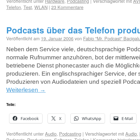
Veröffentlicht unter
Hardware
,
Podcasting
|
Verschlagwortet mit
AV
Telefon
,
Test
,
WLAN
|
23 Kommentare
Podcasts über das Telefon prod
Veröffentlicht am
19. Januar 2006
von
Fabio "Mr. Podcast" Bacigal
Neben dem Service viele, deutschsprachige Podc
normale Rufnummer anzuhören, bot der mittlerweil
betriebene Dienst phonecaster auch die Möglichk
produzieren. Ein englischsprachiger Service, der 
Produzieren von Audiodateien und speziell Podc
Weiterlesen
→
Teile:
Facebook
X
WhatsApp
E-Mail
Veröffentlicht unter
Audio
,
Podcasting
|
Verschlagwortet mit
Audio
,
Podcasts
,
Produzieren
,
Software
,
Telefon
|
Kommentar hinterlasse