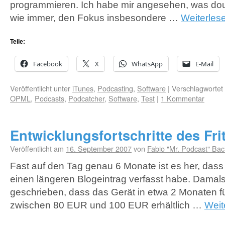
programmieren. Ich habe mir angesehen, was doub
wie immer, den Fokus insbesondere …
Weiterles
Teile:
Facebook
X
WhatsApp
E-Mail
Veröffentlicht unter
iTunes
,
Podcasting
,
Software
|
Verschlagwortet 
OPML
,
Podcasts
,
Podcatcher
,
Software
,
Test
|
1 Kommentar
Entwicklungsfortschritte des Fri
Veröffentlicht am
16. September 2007
von
Fabio "Mr. Podcast" Bac
Fast auf den Tag genau 6 Monate ist es her, dass 
einen längeren Blogeintrag verfasst habe. Damals
geschrieben, dass das Gerät in etwa 2 Monaten fü
zwischen 80 EUR und 100 EUR erhältlich …
Weit