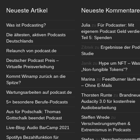
Neueste Artikel
Neueste Kommentare
Was ist Podcasting?
Julia
zu
Für Podcaster: Mit
eigenem Podcast Geld verdie
Die ältesten, aktiven Podcasts
Teil 5: Spenden
Deutschlands
Zibtek
zu
Ergebnisse der Pod
Relaunch von podcast.de
Studie
Deutscher Podcast Preis –
Janik
zu
Hype um NFT – Was
Virtuelle Preisverleihung
„Non-fungible Tokens“?
Kommt Winamp zurück an die
Marina
zu
FeedBurner läuft w
Spitze?
– Ohne E-Mails
Wartungsarbeiten auf podcast.de
Thorsten Runte
zu
Brandneu
Audacity 3.0 für kostenfreie
5+ besondere Berufe-Podcasts
Audiobearbeitung
Aus für Podschalk: Thomas
Steffen Wrede
zu
Gottschalk beendet Podcast
Verschwörungsmythen &
Live-Blog: Audio BarCamp 2021
Extremismus in Podcasts
Spotifys Bezahlfunktion für
Stefan
zu
Verschwörungsmyt