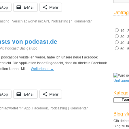
sApp
E-Mail
Mehr
Umfrag
asting
|
Verschlagwortet mit
API
,
Podcasting
|
1 Kommentar
19 - 
30 - 
sts von podcast.de
40 - 
Mr. Podcast" Bacigalupo
50 - 
n podcast.de vorstellen werde, habe ich unsere neue Facebook
ntlicht. Die Applikation ist dafür gedacht, dass du direkt in Facebook
reifen kannst. Mit …
Weiterlesen
→
Umfragen
Katego
sApp
E-Mail
Mehr
chlagwortet mit
App
,
Facebook
,
Podcasting
|
Kommentar
Blog vi
Gib deine
Blog zu f