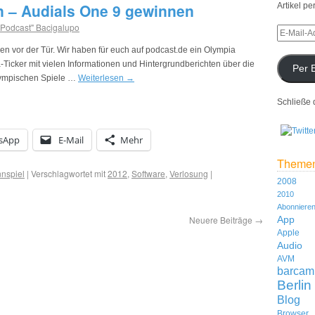
 – Audials One 9 gewinnen
Artikel pe
 Podcast" Bacigalupo
n vor der Tür. Wir haben für euch auf podcast.de ein Olympia
ia-Ticker mit vielen Informationen und Hintergrundberichten über die
Per 
lympischen Spiele …
Weiterlesen
→
Schließe 
sApp
E-Mail
Mehr
Theme
nspiel
|
Verschlagwortet mit
2012
,
Software
,
Verlosung
|
2008
2010
Abonniere
Neuere Beiträge
→
App
Apple
Audio
AVM
barcam
Berlin
Blog
Browser