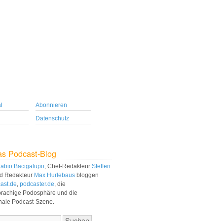
l
Abonnieren
Datenschutz
as Podcast-Blog
abio Bacigalupo
, Chef-Redakteur
Steffen
d Redakteur
Max Hurlebaus
bloggen
ast.de
,
podcaster.de
, die
prachige Podosphäre und die
onale Podcast-Szene.