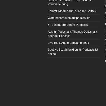
Deutscher Podcast Preis – Virtuelle
J
Preisverleihung
f
Kommt Winamp zurück an die Spitze?
Wartungsarbeiten auf podcast.de
T
5+ besondere Berufe-Podcasts
3
Aus für Podschalk: Thomas Gottschalk
S
beendet Podcast
&
Live-Blog: Audio BarCamp 2021
S
Spotifys Bezahlfunktion für Podcasts ist
E
online
F
F