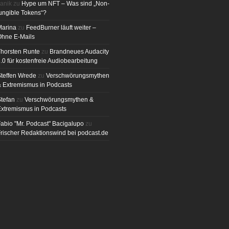
anik
zu
Hype um NFT – Was sind „Non-
ungible Tokens“?
Marina
zu
FeedBurner läuft weiter –
Ohne E-Mails
horsten Runte
zu
Brandneues Audacity
.0 für kostenfreie Audiobearbeitung
teffen Wrede
zu
Verschwörungsmythen
 Extremismus in Podcasts
tefan
zu
Verschwörungsmythen &
xtremismus in Podcasts
abio "Mr. Podcast" Bacigalupo
zu
rischer Redaktionswind bei podcast.de