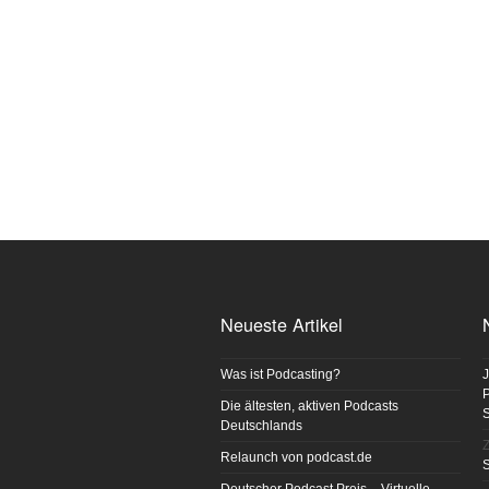
Neueste Artikel
Was ist Podcasting?
J
P
Die ältesten, aktiven Podcasts
Deutschlands
Z
Relaunch von podcast.de
S