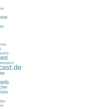
and
are
ew
erung
p
erlin2
ast
Stammtisch
cast.de
ter
asts
cher
häre
tion
ne