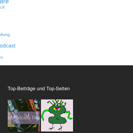
are
sch
e
ltung
odcast
ss
Top-Beiträge und Top-Seiten