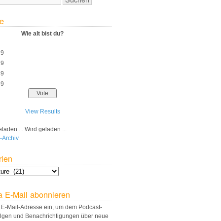
e
Wie alt bist du?
29
39
49
59
View Results
Wird geladen ...
-Archiv
rien
a E-Mail abonnieren
 E-Mail-Adresse ein, um dem Podcast-
olgen und Benachrichtigungen über neue