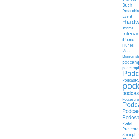
Buch
Deutschl
Event
Hardw
Infomail
Intervi
iPhone
iTunes
Mobil
Monetarisi
podcam
podcampb
Podc
Podcast-
pod
podcas
Podcasting
Podc
Podcat
Podosp
Portal
Präsenta
Smartpho