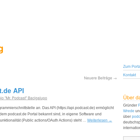
g
Zum Porta
Kontakt
Neuere Beiträge
→
t.de API
Über d
io "Mr. Podcast" Bacigalupo
Gründer
F
ammierschnittstelle an. Das API (https://api.podcast.de) ermöglicht
Wrede
un
s dem podcast.de Portal bekannt sind, in eigene Software und
über
podc
unktionalität (Public actions/OAuth Actions) steht …
Weiterlesen
→
deutschs
internati