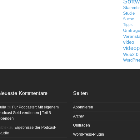
Softw
Stammti
Studie
Suche
Tipps
Umfrag
Veransta
video
videop
Web2.0
WordPre
Neueste Kommentare
Seiten
ulia
zu
Für Podcaster: Mit eigenem
Abonnieren
odcast Geld verdienen | Teil 5:
Archiv
Spenden
Umfragen
ibtek
zu
Ergebnisse der Podcast-
tudie
WordPress-Plugin