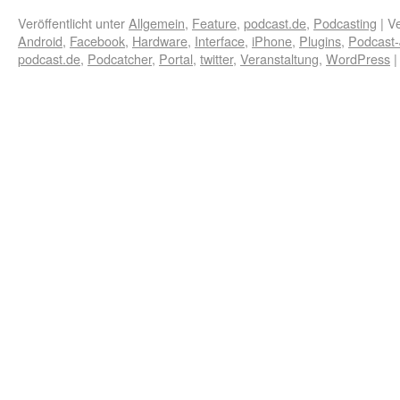
Veröffentlicht unter
Allgemein
,
Feature
,
podcast.de
,
Podcasting
|
Ve
Android
,
Facebook
,
Hardware
,
Interface
,
iPhone
,
Plugins
,
Podcast
podcast.de
,
Podcatcher
,
Portal
,
twitter
,
Veranstaltung
,
WordPress
|