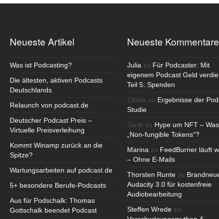
Neueste Artikel
Neueste Kommentare
Was ist Podcasting?
Julia
zu
Für Podcaster: Mit
eigenem Podcast Geld verdie
Die ältesten, aktiven Podcasts
Teil 5: Spenden
Deutschlands
Zibtek
zu
Ergebnisse der Pod
Relaunch von podcast.de
Studie
Deutscher Podcast Preis –
Janik
zu
Hype um NFT – Was
Virtuelle Preisverleihung
„Non-fungible Tokens“?
Kommt Winamp zurück an die
Marina
zu
FeedBurner läuft w
Spitze?
– Ohne E-Mails
Wartungsarbeiten auf podcast.de
Thorsten Runte
zu
Brandneu
Audacity 3.0 für kostenfreie
5+ besondere Berufe-Podcasts
Audiobearbeitung
Aus für Podschalk: Thomas
Steffen Wrede
zu
Gottschalk beendet Podcast