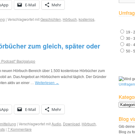
sApp
E-Mail
Mehr
Umfrag
ung
|
Verschlagwortet mit
Geschichten
,
Hörbuch
,
kostenlos
,
19 - 
30 - 
örbücher zum gleich, später oder
40 - 
50 - 
. Podcast" Bacigalupo
em neuen Hörbuch-Bereich über 1.500 kostenlose Hörbücher zum
bil an. Das Angebot an Hörbüchern wächst täglich. Der Gründer
eiten aktiv an einer …
Weiterlesen
→
Umfragen
Katego
sApp
E-Mail
Mehr
Blog vi
mitteilung
|
Verschlagwortet mit
Audio
,
Download
,
Hörbuch
,
Gib deine
sts
|
7 Kommentare
Blog zu f