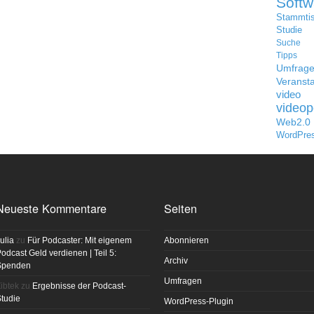
Softw
Stammti
Studie
Suche
Tipps
Umfrag
Veransta
video
videop
Web2.0
WordPre
Neueste Kommentare
Seiten
ulia
zu
Für Podcaster: Mit eigenem
Abonnieren
odcast Geld verdienen | Teil 5:
Archiv
Spenden
Umfragen
ibtek
zu
Ergebnisse der Podcast-
tudie
WordPress-Plugin