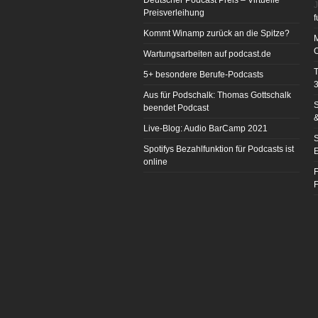
Deutscher Podcast Preis – Virtuelle
J
Preisverleihung
f
Kommt Winamp zurück an die Spitze?
Wartungsarbeiten auf podcast.de
T
5+ besondere Berufe-Podcasts
3
Aus für Podschalk: Thomas Gottschalk
S
beendet Podcast
&
Live-Blog: Audio BarCamp 2021
S
Spotifys Bezahlfunktion für Podcasts ist
E
online
F
F