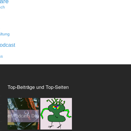
are
sch
e
ltung
odcast
ss
Top-Beiträge und Top-Seiten