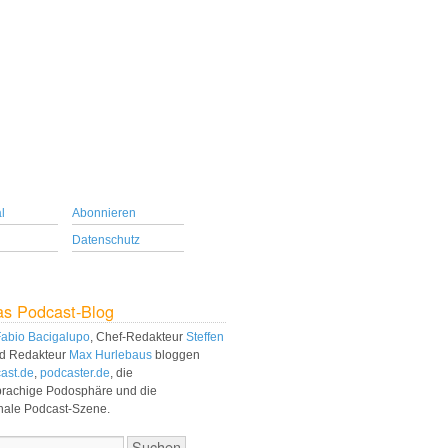
l
Abonnieren
Datenschutz
as Podcast-Blog
abio Bacigalupo
, Chef-Redakteur
Steffen
d Redakteur
Max Hurlebaus
bloggen
ast.de
,
podcaster.de
, die
prachige Podosphäre und die
onale Podcast-Szene.