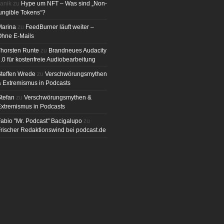
anik
zu
Hype um NFT – Was sind „Non-
ungible Tokens“?
Marina
zu
FeedBurner läuft weiter –
Ohne E-Mails
horsten Runte
zu
Brandneues Audacity
.0 für kostenfreie Audiobearbeitung
teffen Wrede
zu
Verschwörungsmythen
 Extremismus in Podcasts
tefan
zu
Verschwörungsmythen &
xtremismus in Podcasts
abio "Mr. Podcast" Bacigalupo
zu
rischer Redaktionswind bei podcast.de