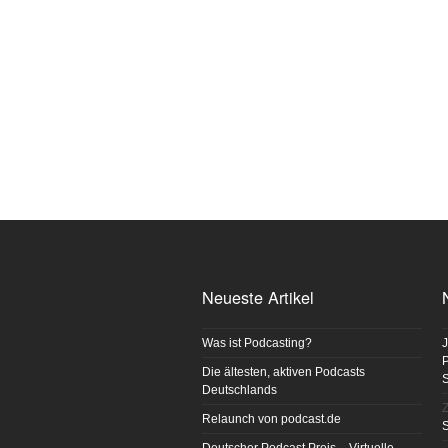
Neueste Artikel
Was ist Podcasting?
J
P
Die ältesten, aktiven Podcasts
Deutschlands
Z
Relaunch von podcast.de
S