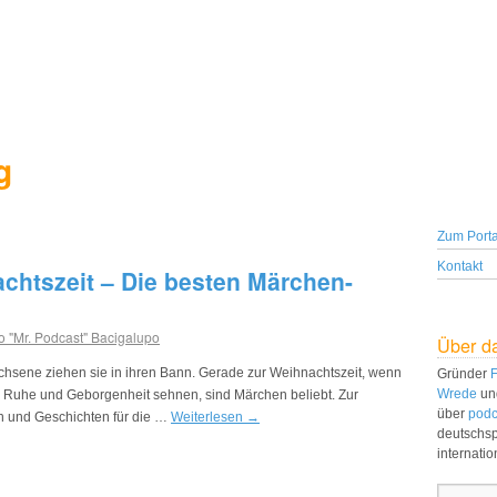
g
Zum Porta
Kontakt
chtszeit – Die besten Märchen-
o "Mr. Podcast" Bacigalupo
Über d
hsene ziehen sie in ihren Bann. Gerade zur Weihnachtszeit, wenn
Gründer
F
Wrede
un
h Ruhe und Geborgenheit sehnen, sind Märchen beliebt. Zur
über
podc
n und Geschichten für die …
Weiterlesen
→
deutschs
internati