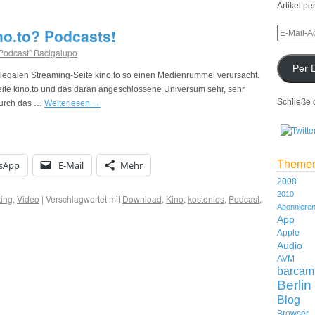
Artikel pe
ino.to? Podcasts!
 Podcast" Bacigalupo
Per 
llegalen Streaming-Seite kino.to so einen Medienrummel verursacht.
eite kino.to und das daran angeschlossene Universum sehr, sehr
Schließe 
 durch das …
Weiterlesen
→
Theme
sApp
E-Mail
Mehr
2008
2010
ing
,
Video
|
Verschlagwortet mit
Download
,
Kino
,
kostenlos
,
Podcast
,
Abonniere
App
Apple
Audio
AVM
barcam
Berlin
Blog
Browser