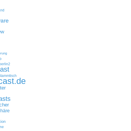
and
are
ew
erung
p
erlin2
ast
Stammtisch
cast.de
ter
asts
cher
häre
tion
ne