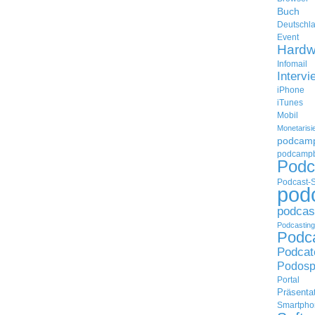
Buch
Deutschl
Event
Hardw
Infomail
Intervi
iPhone
iTunes
Mobil
Monetarisi
podcam
podcampb
Podc
Podcast-
pod
podcas
Podcasting
Podc
Podcat
Podosp
Portal
Präsenta
Smartpho