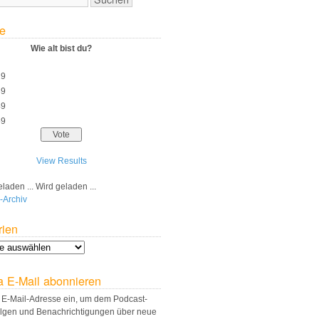
e
Wie alt bist du?
29
39
49
59
View Results
Wird geladen ...
-Archiv
rien
a E-Mail abonnieren
 E-Mail-Adresse ein, um dem Podcast-
olgen und Benachrichtigungen über neue