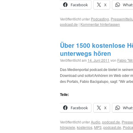
Facebook
X
What
Veröffentlicht unter
Podcasting
,
Pressemitteil
podcast.de
|
Kommentar hinterlassen
Über 1500 kostenlose H
unterwegs hören
Veröffentlicht am
14. Juni 2011
von
Fabio "Mr
Das Medienportal podcast.de bietet in sein
Download und sofort Anhören im Web oder mo
des Portals, Fabio Bacigalupo, sagt: “Wir arb
Teile:
Facebook
X
What
Veröffentlicht unter
Audio
,
podcast.de
,
Presse
hörspiele
,
kostenlos
,
MP3
,
podcast.de
,
Podca