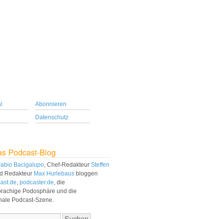
l
Abonnieren
Datenschutz
as Podcast-Blog
abio Bacigalupo
, Chef-Redakteur
Steffen
d Redakteur
Max Hurlebaus
bloggen
ast.de
,
podcaster.de
, die
prachige Podosphäre und die
onale Podcast-Szene.