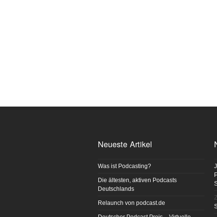
Neueste Artikel
Was ist Podcasting?
J
P
Die ältesten, aktiven Podcasts
Deutschlands
Z
Relaunch von podcast.de
S