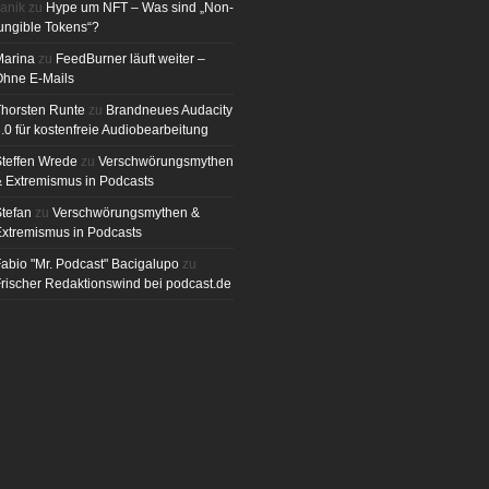
anik
zu
Hype um NFT – Was sind „Non-
ungible Tokens“?
Marina
zu
FeedBurner läuft weiter –
Ohne E-Mails
horsten Runte
zu
Brandneues Audacity
.0 für kostenfreie Audiobearbeitung
teffen Wrede
zu
Verschwörungsmythen
 Extremismus in Podcasts
tefan
zu
Verschwörungsmythen &
xtremismus in Podcasts
abio "Mr. Podcast" Bacigalupo
zu
rischer Redaktionswind bei podcast.de