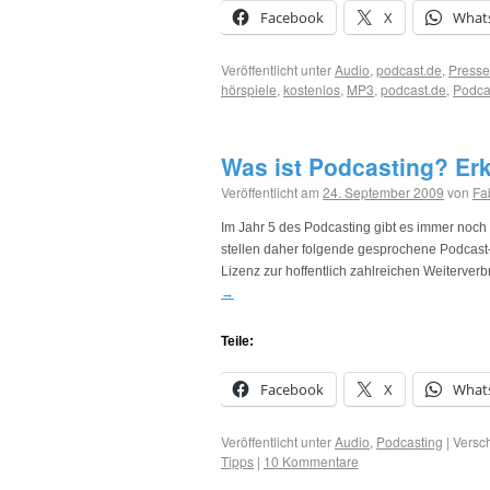
Facebook
X
What
Veröffentlicht unter
Audio
,
podcast.de
,
Presse
hörspiele
,
kostenlos
,
MP3
,
podcast.de
,
Podca
Was ist Podcasting? Erk
Veröffentlicht am
24. September 2009
von
Fa
Im Jahr 5 des Podcasting gibt es immer noch v
stellen daher folgende gesprochene Podcast-
Lizenz zur hoffentlich zahlreichen Weiterver
→
Teile:
Facebook
X
What
Veröffentlicht unter
Audio
,
Podcasting
|
Versch
Tipps
|
10 Kommentare