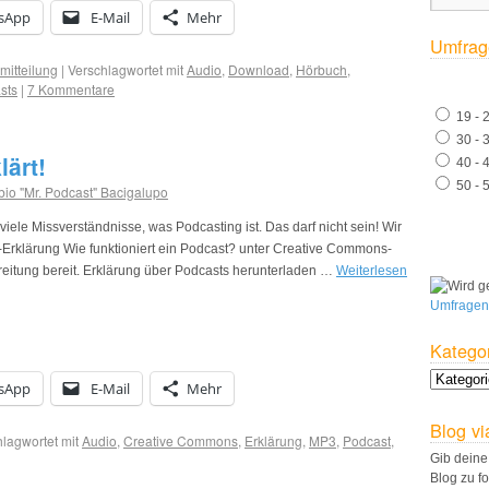
sApp
E-Mail
Mehr
Umfrag
mitteilung
|
Verschlagwortet mit
Audio
,
Download
,
Hörbuch
,
sts
|
7 Kommentare
19 - 
30 - 
lärt!
40 - 
50 - 
bio "Mr. Podcast" Bacigalupo
iele Missverständnisse, was Podcasting ist. Das darf nicht sein! Wir
Erklärung Wie funktioniert ein Podcast? unter Creative Commons-
breitung bereit. Erklärung über Podcasts herunterladen …
Weiterlesen
Umfragen
Katego
sApp
E-Mail
Mehr
Blog vi
lagwortet mit
Audio
,
Creative Commons
,
Erklärung
,
MP3
,
Podcast
,
Gib deine
Blog zu f