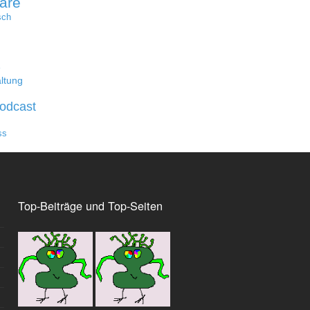
are
sch
e
ltung
odcast
ss
Top-Beiträge und Top-Seiten