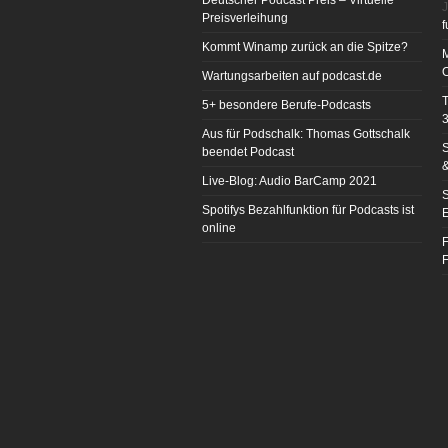
Deutscher Podcast Preis – Virtuelle
J
Preisverleihung
f
Kommt Winamp zurück an die Spitze?
Wartungsarbeiten auf podcast.de
T
5+ besondere Berufe-Podcasts
3
Aus für Podschalk: Thomas Gottschalk
S
beendet Podcast
&
Live-Blog: Audio BarCamp 2021
S
Spotifys Bezahlfunktion für Podcasts ist
E
online
F
F