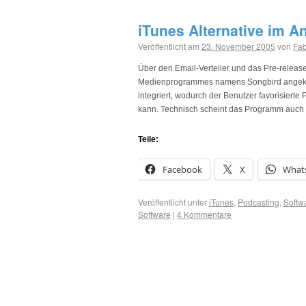
iTunes Alternative im A
Veröffentlicht am
23. November 2005
von
Fab
Über den Email-Verteiler und das Pre-relea
Medienprogrammes namens Songbird angekündi
integriert, wodurch der Benutzer favorisier
kann. Technisch scheint das Programm auc
Teile:
Facebook
X
What
Veröffentlicht unter
iTunes
,
Podcasting
,
Softw
Software
|
4 Kommentare