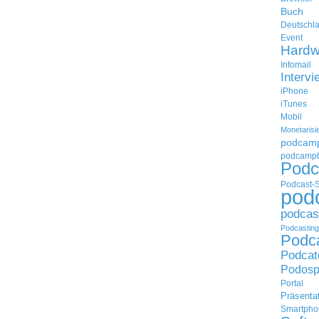
Buch
Deutschl
Event
Hardw
Infomail
Intervi
iPhone
iTunes
Mobil
Monetarisi
podcam
podcampb
Podc
Podcast-
pod
podcas
Podcasting
Podc
Podcat
Podosp
Portal
Präsenta
Smartpho