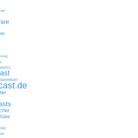
and
are
ew
erung
p
erlin2
ast
Stammtisch
cast.de
ter
asts
cher
häre
tion
ne