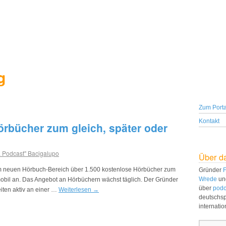
g
Zum Porta
Kontakt
örbücher zum gleich, später oder
. Podcast" Bacigalupo
Über d
em neuen Hörbuch-Bereich über 1.500 kostenlose Hörbücher zum
Gründer
F
Wrede
un
bil an. Das Angebot an Hörbüchern wächst täglich. Der Gründer
über
podc
eiten aktiv an einer …
Weiterlesen
→
deutschs
internati