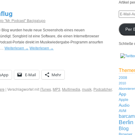
Artikel pe
nflug
io "Mr. Podcast" Bacigalupo
Per 
se Blog wurden heute neue Screenshots eines neuen
gt. Songbird ist eine Software, die einen Internetbrowser
te Podcast-Portale direkt im Musikwiedergabe-Programm ansurfen
Schließe 
h …
Weiterlesen
→
Weiterlesen
→
Theme
sApp
E-Mail
Mehr
2008
2010
are
|
Verschlagwortet mit
iTunes
,
MP3
,
Multimedia
,
musik
,
Podcatcher
,
Abonniere
App
Apple
Audio
AVM
barcam
Berlin
Blog
Browser