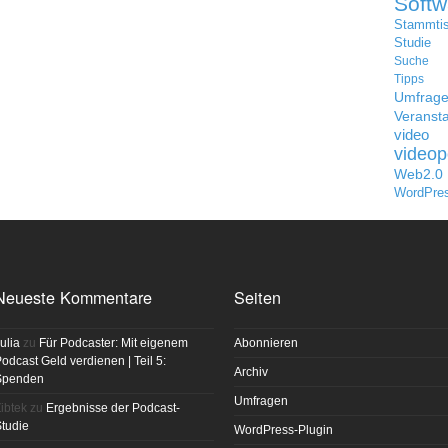
Softw
Stammti
Studie
Suche
Tipps
Umfrag
Veransta
video
videop
Web2.0
WordPre
Neueste Kommentare
Seiten
ulia
zu
Für Podcaster: Mit eigenem
Abonnieren
odcast Geld verdienen | Teil 5:
Archiv
Spenden
Umfragen
ibtek
zu
Ergebnisse der Podcast-
tudie
WordPress-Plugin