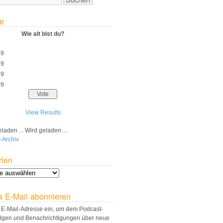
e
Wie alt bist du?
29
39
49
59
View Results
Wird geladen ...
-Archiv
rien
a E-Mail abonnieren
 E-Mail-Adresse ein, um dem Podcast-
olgen und Benachrichtigungen über neue