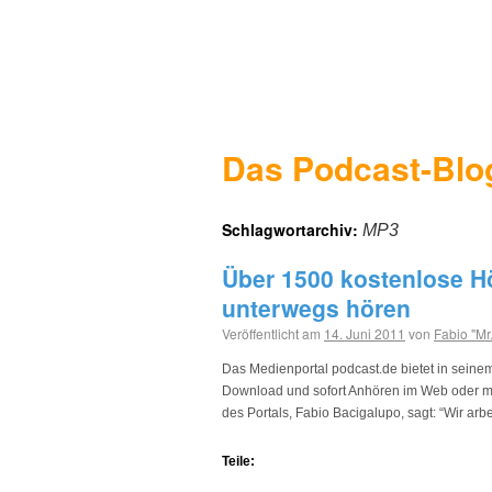
Das Podcast-Blo
Schlagwortarchiv:
MP3
Über 1500 kostenlose H
unterwegs hören
Veröffentlicht am
14. Juni 2011
von
Fabio "Mr
Das Medienportal podcast.de bietet in sein
Download und sofort Anhören im Web oder mo
des Portals, Fabio Bacigalupo, sagt: “Wir arb
Teile: