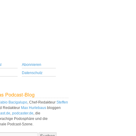
l
Abonnieren
Datenschutz
as Podcast-Blog
abio Bacigalupo
, Chef-Redakteur
Steffen
d Redakteur
Max Hurlebaus
bloggen
ast.de
,
podcaster.de
, die
prachige Podosphäre und die
onale Podcast-Szene.