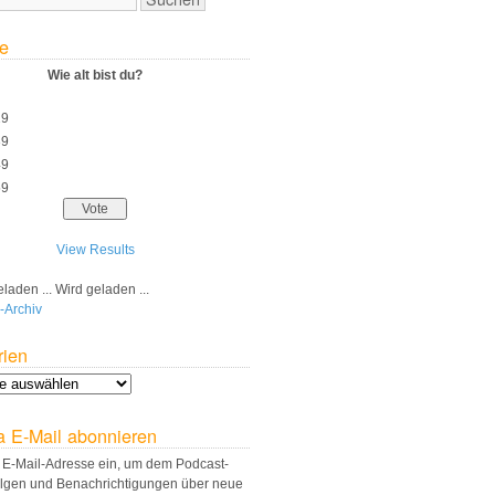
e
Wie alt bist du?
29
39
49
59
View Results
Wird geladen ...
-Archiv
rien
a E-Mail abonnieren
 E-Mail-Adresse ein, um dem Podcast-
olgen und Benachrichtigungen über neue