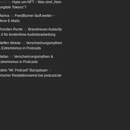
anik
zu
Hype um NFT – Was sind „Non-
ungible Tokens“?
Marina
zu
FeedBurner läuft weiter –
Ohne E-Mails
horsten Runte
zu
Brandneues Audacity
.0 für kostenfreie Audiobearbeitung
teffen Wrede
zu
Verschwörungsmythen
 Extremismus in Podcasts
tefan
zu
Verschwörungsmythen &
xtremismus in Podcasts
abio "Mr. Podcast" Bacigalupo
zu
rischer Redaktionswind bei podcast.de