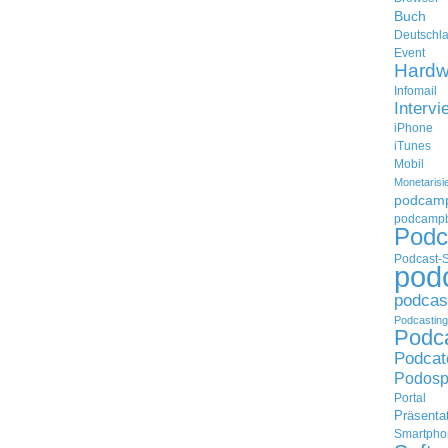
Buch
Deutschl
Event
Hardw
Infomail
Intervi
iPhone
iTunes
Mobil
Monetarisi
podcam
podcampb
Podc
Podcast-
pod
podcas
Podcasting
Podc
Podcat
Podosp
Portal
Präsenta
Smartpho