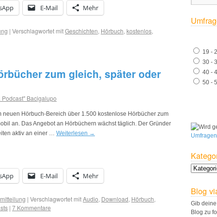
sApp
E-Mail
Mehr
Umfrag
ung
|
Verschlagwortet mit
Geschichten
,
Hörbuch
,
kostenlos
,
19 - 
30 - 
örbücher zum gleich, später oder
40 - 
50 - 
. Podcast" Bacigalupo
em neuen Hörbuch-Bereich über 1.500 kostenlose Hörbücher zum
bil an. Das Angebot an Hörbüchern wächst täglich. Der Gründer
eiten aktiv an einer …
Weiterlesen
→
Umfragen
Katego
sApp
E-Mail
Mehr
Blog vi
mitteilung
|
Verschlagwortet mit
Audio
,
Download
,
Hörbuch
,
Gib deine
sts
|
7 Kommentare
Blog zu f