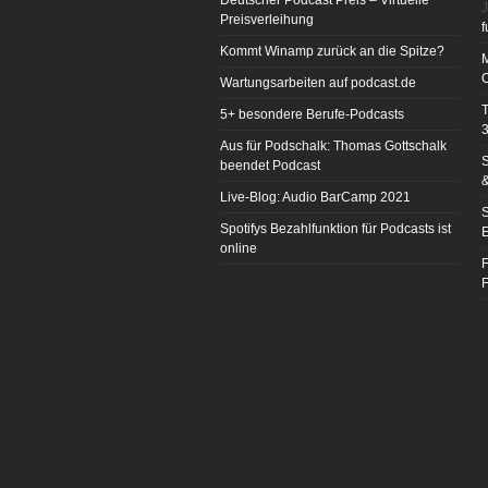
Deutscher Podcast Preis – Virtuelle
J
Preisverleihung
f
Kommt Winamp zurück an die Spitze?
Wartungsarbeiten auf podcast.de
T
5+ besondere Berufe-Podcasts
3
Aus für Podschalk: Thomas Gottschalk
S
beendet Podcast
&
Live-Blog: Audio BarCamp 2021
S
Spotifys Bezahlfunktion für Podcasts ist
E
online
F
F