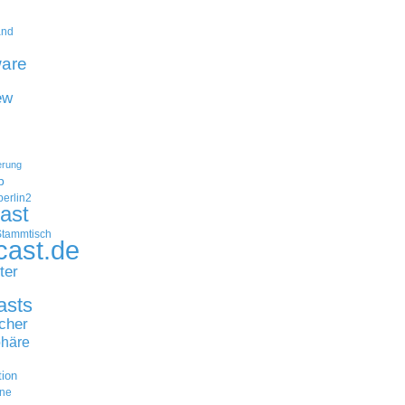
and
are
ew
erung
p
erlin2
ast
Stammtisch
cast.de
ter
asts
cher
häre
tion
ne