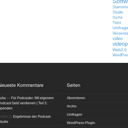
Softw
Stammti
Studie
Suche
Tipps
Umfrag
Veransta
video
videop
Web2.0
WordPre
Neueste Kommentare
Seiten
ulia
zu
Für Podcaster: Mit eigenem
Abonnieren
odcast Geld verdienen | Teil 5:
Archiv
Spenden
Umfragen
ibtek
zu
Ergebnisse der Podcast-
tudie
WordPress-Plugin