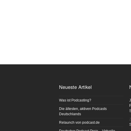
Neueste Artikel
Was ist Podcasting?
J
P
Die ältesten, aktiven Podcasts
Deutschlands
Z
Relaunch von podcast.de
S