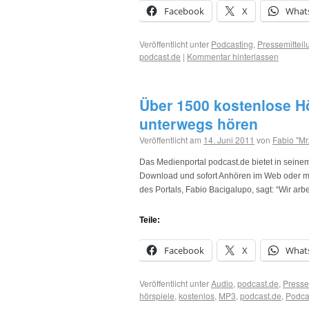
Facebook
X
What
Veröffentlicht unter
Podcasting
,
Pressemitteil
podcast.de
|
Kommentar hinterlassen
Über 1500 kostenlose H
unterwegs hören
Veröffentlicht am
14. Juni 2011
von
Fabio "Mr
Das Medienportal podcast.de bietet in sein
Download und sofort Anhören im Web oder mo
des Portals, Fabio Bacigalupo, sagt: “Wir arb
Teile:
Facebook
X
What
Veröffentlicht unter
Audio
,
podcast.de
,
Presse
hörspiele
,
kostenlos
,
MP3
,
podcast.de
,
Podca