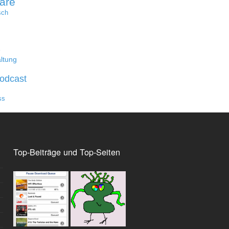
are
sch
e
ltung
odcast
ss
Top-Beiträge und Top-Seiten