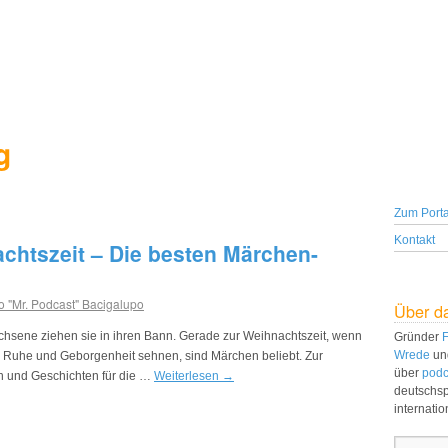
g
Zum Porta
Kontakt
chtszeit – Die besten Märchen-
o "Mr. Podcast" Bacigalupo
Über d
hsene ziehen sie in ihren Bann. Gerade zur Weihnachtszeit, wenn
Gründer
F
Wrede
un
h Ruhe und Geborgenheit sehnen, sind Märchen beliebt. Zur
über
podc
n und Geschichten für die …
Weiterlesen
→
deutschs
internati