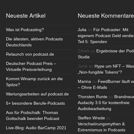
Neueste Artikel
Neueste Kommentare
Was ist Podcasting?
Julia
zu
Für Podcaster: Mit
eigenem Podcast Geld verdie
Die ältesten, aktiven Podcasts
Teil 5: Spenden
Deutschlands
Zibtek
zu
Ergebnisse der Pod
Relaunch von podcast.de
Studie
Deutscher Podcast Preis –
Janik
zu
Hype um NFT – Was
Virtuelle Preisverleihung
„Non-fungible Tokens“?
Kommt Winamp zurück an die
Marina
zu
FeedBurner läuft w
Spitze?
– Ohne E-Mails
Wartungsarbeiten auf podcast.de
Thorsten Runte
zu
Brandneu
Audacity 3.0 für kostenfreie
5+ besondere Berufe-Podcasts
Audiobearbeitung
Aus für Podschalk: Thomas
Steffen Wrede
zu
Gottschalk beendet Podcast
Verschwörungsmythen &
Live-Blog: Audio BarCamp 2021
Extremismus in Podcasts