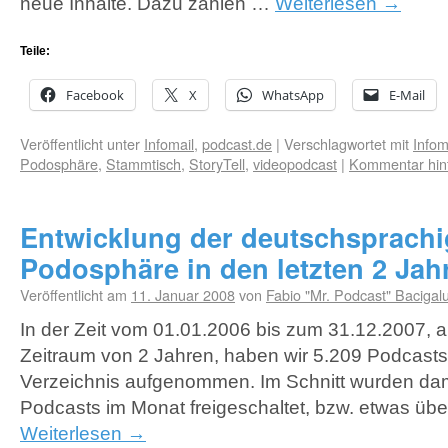
neue Inhalte. Dazu zählen …
Weiterlesen
→
Teile:
Facebook
X
WhatsApp
E-Mail
Veröffentlicht unter
Infomail
,
podcast.de
|
Verschlagwortet mit
Infom
Podosphäre
,
Stammtisch
,
StoryTell
,
videopodcast
|
Kommentar hin
Entwicklung der deutschsprach
Podosphäre in den letzten 2 Jah
Veröffentlicht am
11. Januar 2008
von
Fabio "Mr. Podcast" Bacigal
In der Zeit vom 01.01.2006 bis zum 31.12.2007, a
Zeitraum von 2 Jahren, haben wir 5.209 Podcasts 
Verzeichnis aufgenommen. Im Schnitt wurden da
Podcasts im Monat freigeschaltet, bzw. etwas üb
Weiterlesen
→