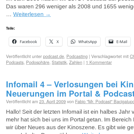
Das waren 296 weniger als 2008 und 1655 weniger
…
Weiterlesen
→
Teile:
Facebook
X
WhatsApp
E-Mail
Veröffentlicht unter
podcast.de
,
Podcasting
|
Verschlagwortet mit
Ch
Podcasts
,
Podosphäre
,
Statistik
,
Zahlen
|
1 Kommentar
Infomail 4 – Verlosungen bei Kin
Neuerungen im Portal & Podcast
Veröffentlicht am
23. April 2009
von
Fabio "Mr. Podcast" Bacigalup
Hallo! Seit der letzten Infomail ist ein halbes Ja
mehr hat sich bei uns im Portal getan. Im Bereich 
wir über Neues aus der Kinoszene. Es gibt wie gew