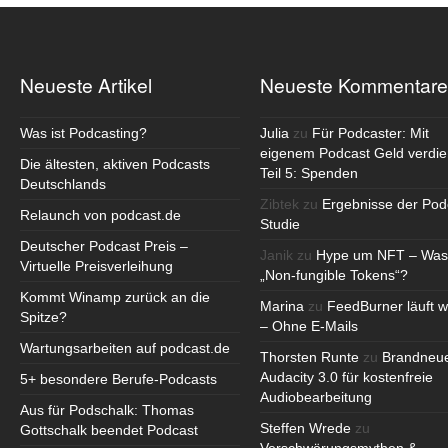
Neueste Artikel
Neueste Kommentare
Was ist Podcasting?
Julia
zu
Für Podcaster: Mit
eigenem Podcast Geld verdie
Die ältesten, aktiven Podcasts
Teil 5: Spenden
Deutschlands
Zibtek
zu
Ergebnisse der Pod
Relaunch von podcast.de
Studie
Deutscher Podcast Preis –
Janik
zu
Hype um NFT – Was
Virtuelle Preisverleihung
„Non-fungible Tokens“?
Kommt Winamp zurück an die
Marina
zu
FeedBurner läuft w
Spitze?
– Ohne E-Mails
Wartungsarbeiten auf podcast.de
Thorsten Runte
zu
Brandneu
Audacity 3.0 für kostenfreie
5+ besondere Berufe-Podcasts
Audiobearbeitung
Aus für Podschalk: Thomas
Steffen Wrede
zu
Gottschalk beendet Podcast