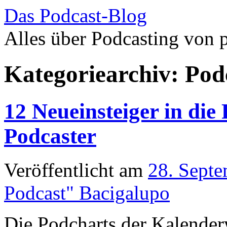
Das Podcast-Blog
Alles über Podcasting von 
Zum
Inhalt
Kategoriearchiv:
Pod
springen
12 Neueinsteiger in die
Podcaster
Veröffentlicht am
28. Sept
Podcast" Bacigalupo
Die Podcharts der Kalender