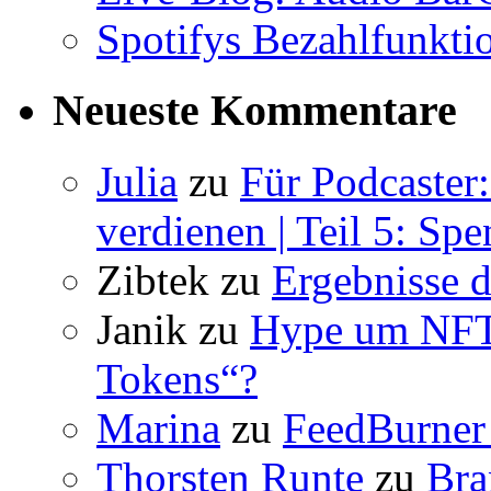
Spotifys Bezahlfunktio
Neueste Kommentare
Julia
zu
Für Podcaster
verdienen | Teil 5: Sp
Zibtek
zu
Ergebnisse d
Janik
zu
Hype um NFT 
Tokens“?
Marina
zu
FeedBurner 
Thorsten Runte
zu
Bra