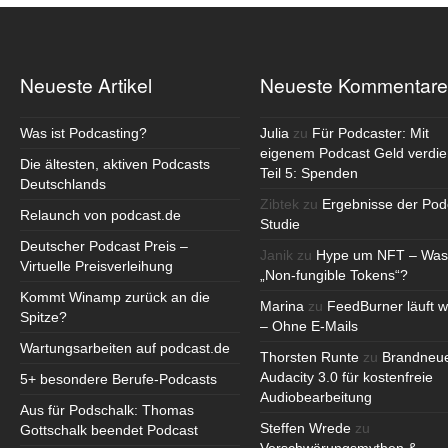
Neueste Artikel
Neueste Kommentare
Was ist Podcasting?
Julia
zu
Für Podcaster: Mit
eigenem Podcast Geld verdie
Die ältesten, aktiven Podcasts
Teil 5: Spenden
Deutschlands
Zibtek
zu
Ergebnisse der Pod
Relaunch von podcast.de
Studie
Deutscher Podcast Preis –
Janik
zu
Hype um NFT – Was
Virtuelle Preisverleihung
„Non-fungible Tokens“?
Kommt Winamp zurück an die
Marina
zu
FeedBurner läuft w
Spitze?
– Ohne E-Mails
Wartungsarbeiten auf podcast.de
Thorsten Runte
zu
Brandneu
Audacity 3.0 für kostenfreie
5+ besondere Berufe-Podcasts
Audiobearbeitung
Aus für Podschalk: Thomas
Steffen Wrede
zu
Gottschalk beendet Podcast