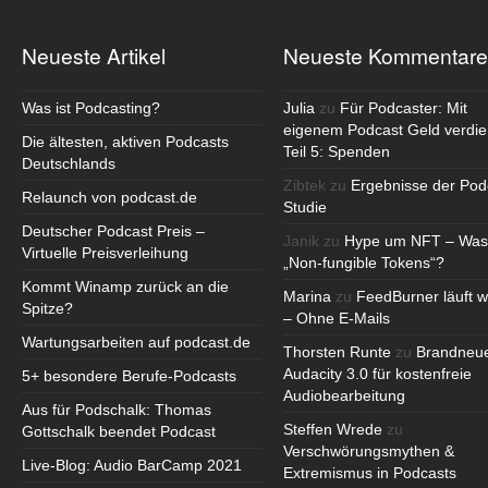
Neueste Artikel
Neueste Kommentare
Was ist Podcasting?
Julia
zu
Für Podcaster: Mit
eigenem Podcast Geld verdie
Die ältesten, aktiven Podcasts
Teil 5: Spenden
Deutschlands
Zibtek
zu
Ergebnisse der Pod
Relaunch von podcast.de
Studie
Deutscher Podcast Preis –
Janik
zu
Hype um NFT – Was
Virtuelle Preisverleihung
„Non-fungible Tokens“?
Kommt Winamp zurück an die
Marina
zu
FeedBurner läuft w
Spitze?
– Ohne E-Mails
Wartungsarbeiten auf podcast.de
Thorsten Runte
zu
Brandneu
Audacity 3.0 für kostenfreie
5+ besondere Berufe-Podcasts
Audiobearbeitung
Aus für Podschalk: Thomas
Steffen Wrede
zu
Gottschalk beendet Podcast
Verschwörungsmythen &
Live-Blog: Audio BarCamp 2021
Extremismus in Podcasts