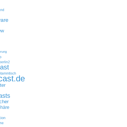
and
are
ew
erung
p
erlin2
ast
Stammtisch
cast.de
ter
asts
cher
häre
tion
ne