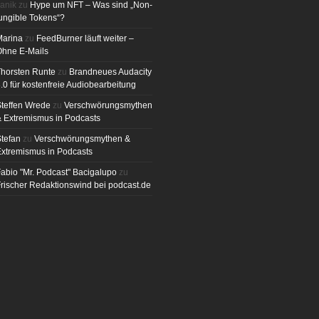
anik
zu
Hype um NFT – Was sind „Non-
ungible Tokens“?
Marina
zu
FeedBurner läuft weiter –
Ohne E-Mails
horsten Runte
zu
Brandneues Audacity
.0 für kostenfreie Audiobearbeitung
teffen Wrede
zu
Verschwörungsmythen
 Extremismus in Podcasts
tefan
zu
Verschwörungsmythen &
xtremismus in Podcasts
abio "Mr. Podcast" Bacigalupo
zu
rischer Redaktionswind bei podcast.de