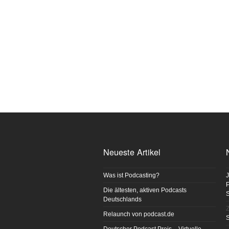
Neueste Artikel
Was ist Podcasting?
J
P
Die ältesten, aktiven Podcasts
Deutschlands
Z
Relaunch von podcast.de
S