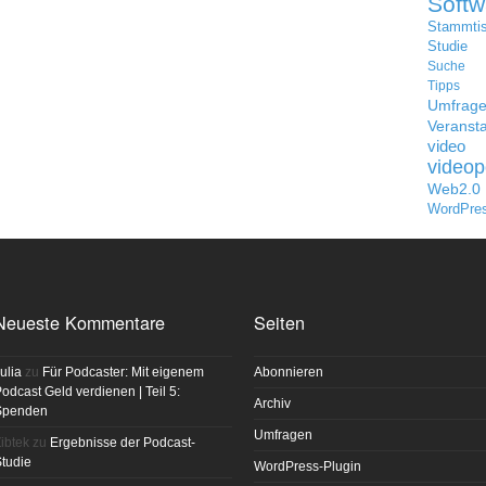
Softw
Stammti
Studie
Suche
Tipps
Umfrag
Veransta
video
videop
Web2.0
WordPre
Neueste Kommentare
Seiten
ulia
zu
Für Podcaster: Mit eigenem
Abonnieren
odcast Geld verdienen | Teil 5:
Archiv
Spenden
Umfragen
ibtek
zu
Ergebnisse der Podcast-
tudie
WordPress-Plugin