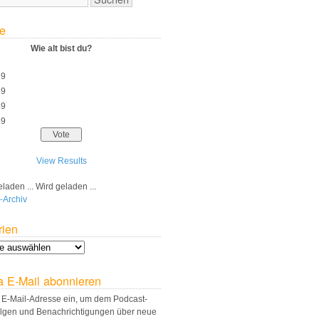
e
Wie alt bist du?
29
39
49
59
View Results
Wird geladen ...
-Archiv
rien
a E-Mail abonnieren
 E-Mail-Adresse ein, um dem Podcast-
olgen und Benachrichtigungen über neue