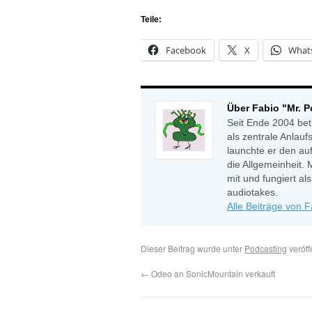
Teile:
Facebook
X
What
Über Fabio "Mr. 
Seit Ende 2004 bet
als zentrale Anlauf
launchte er den auf
die Allgemeinheit. 
mit und fungiert a
audiotakes.
Alle Beiträge von 
Dieser Beitrag wurde unter
Podcasting
veröff
←
Odeo an SonicMountain verkauft