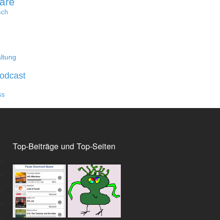
are
sch
e
ltung
odcast
ss
Top-Beiträge und Top-Seiten