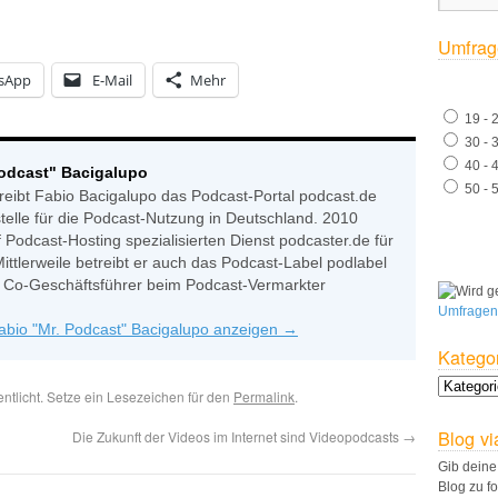
Umfrag
sApp
E-Mail
Mehr
19 - 
30 - 
40 - 
Podcast" Bacigalupo
50 - 
reibt Fabio Bacigalupo das Podcast-Portal podcast.de
stelle für die Podcast-Nutzung in Deutschland. 2010
 Podcast-Hosting spezialisierten Dienst podcaster.de für
Mittlerweile betreibt er auch das Podcast-Label podlabel
ls Co-Geschäftsführer beim Podcast-Vermarkter
Umfragen
Fabio "Mr. Podcast" Bacigalupo anzeigen
→
Katego
entlicht. Setze ein Lesezeichen für den
Permalink
.
Blog vi
Die Zukunft der Videos im Internet sind Videopodcasts
→
Gib deine
Blog zu f