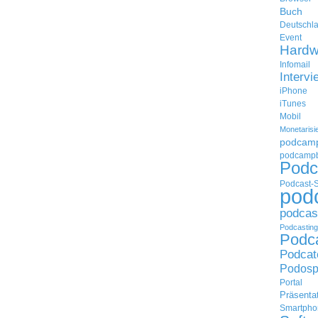
Buch
Deutschl
Event
Hardw
Infomail
Intervi
iPhone
iTunes
Mobil
Monetarisi
podcam
podcampb
Podc
Podcast-
pod
podcas
Podcasting
Podc
Podcat
Podosp
Portal
Präsenta
Smartpho