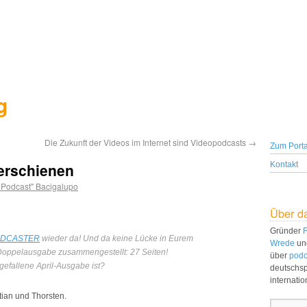
g
Die Zukunft der Videos im Internet sind Videopodcasts
→
Zum Porta
 erschienen
Kontakt
. Podcast" Bacigalupo
Über d
Gründer
F
DCASTER
wieder da! Und da keine Lücke in Eurem
Wrede
un
e Doppelausgabe zusammengestellt: 27 Seiten!
über
podc
efallene April-Ausgabe ist?
deutschs
internati
tian und Thorsten.