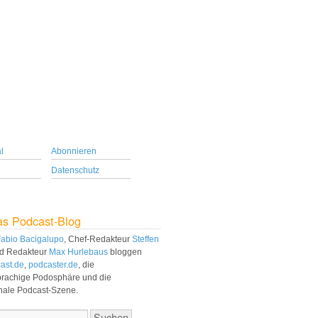
l
Abonnieren
Datenschutz
as Podcast-Blog
abio Bacigalupo
, Chef-Redakteur
Steffen
d Redakteur
Max Hurlebaus
bloggen
ast.de
,
podcaster.de
, die
prachige Podosphäre und die
onale Podcast-Szene.