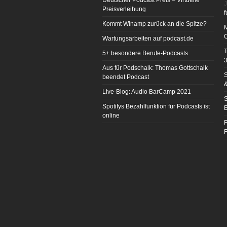
Deutscher Podcast Preis – Virtuelle
J
Preisverleihung
f
Kommt Winamp zurück an die Spitze?
Wartungsarbeiten auf podcast.de
T
5+ besondere Berufe-Podcasts
3
Aus für Podschalk: Thomas Gottschalk
S
beendet Podcast
&
Live-Blog: Audio BarCamp 2021
S
Spotifys Bezahlfunktion für Podcasts ist
E
online
F
F