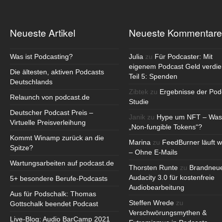
Neueste Artikel
Neueste Kommentare
Was ist Podcasting?
Julia
zu
Für Podcaster: Mit
eigenem Podcast Geld verdie
Die ältesten, aktiven Podcasts
Teil 5: Spenden
Deutschlands
Zibtek
zu
Ergebnisse der Pod
Relaunch von podcast.de
Studie
Deutscher Podcast Preis –
Janik
zu
Hype um NFT – Was
Virtuelle Preisverleihung
„Non-fungible Tokens“?
Kommt Winamp zurück an die
Marina
zu
FeedBurner läuft w
Spitze?
– Ohne E-Mails
Wartungsarbeiten auf podcast.de
Thorsten Runte
zu
Brandneu
Audacity 3.0 für kostenfreie
5+ besondere Berufe-Podcasts
Audiobearbeitung
Aus für Podschalk: Thomas
Steffen Wrede
zu
Gottschalk beendet Podcast
Verschwörungsmythen &
Live-Blog: Audio BarCamp 2021