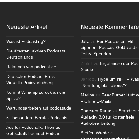
Neueste Artikel
Neueste Kommentare
Was ist Podcasting?
Julia
zu
Für Podcaster: Mit
eigenem Podcast Geld verdie
Die ältesten, aktiven Podcasts
Teil 5: Spenden
Deutschlands
Zibtek
zu
Ergebnisse der Pod
Relaunch von podcast.de
Studie
Deutscher Podcast Preis –
Janik
zu
Hype um NFT – Was
Virtuelle Preisverleihung
„Non-fungible Tokens“?
Kommt Winamp zurück an die
Marina
zu
FeedBurner läuft w
Spitze?
– Ohne E-Mails
Wartungsarbeiten auf podcast.de
Thorsten Runte
zu
Brandneu
Audacity 3.0 für kostenfreie
5+ besondere Berufe-Podcasts
Audiobearbeitung
Aus für Podschalk: Thomas
Steffen Wrede
zu
Gottschalk beendet Podcast